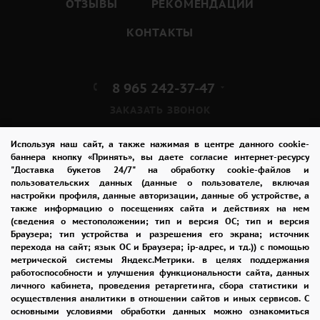
ОТЗЫВЫ
РЕКОМЕНДАЦИИ
КОНТАКТЫ
8 965 242-37-47
ЗАКАЗАТЬ ЗВОНОК
admin@buket24delivery.ru
Используя наш сайт, а также нажимая в центре данного cookie-
баннера кнопку «Принять», вы даете согласие интернет-ресурсу
"Доставка букетов 24/7" на обработку cookie-файлов и
Московское ш. 5А,
пользовательских данных (данные о пользователе, включая
ТЦ «Барс»
настройки профиля, данные авторизации, данные об устройстве, а
также информацию о посещениях сайта и действиях на нем
(сведения о местоположении; тип и версия ОС; тип и версия
ПОЛИТИКА КОНФИДЕНЦИАЛЬНОСТИ
Браузера; тип устройства и разрешения его экрана; источник
перехода на сайт; язык ОС и Браузера; ip-адрес, и тд.)) с помощью
метрической системы Яндекс.Метрики. в целях поддержания
работоспособности и улучшения функциональности сайта, данных
2026 © "Доставка цветов в Рязани"
личного кабинета, проведения ретаргетинга, сбора статистики и
Публичная оферта
осуществления аналитики в отношении сайтов и иных сервисов. С
основными условиями обработки данных можно ознакомиться
Открыть ИП поможет ООО «Банк Точка»