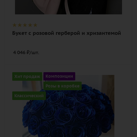
Букет с розовой герберой и хризантемой
4 046
₽
/шт.
Количество
Хит продаж
Композиции
35
Розы в коробке
Цвет
Классический
синий
Описание
роза, оазис, лента, шляпная коробка,
(флористическая аэрозольная
краска)