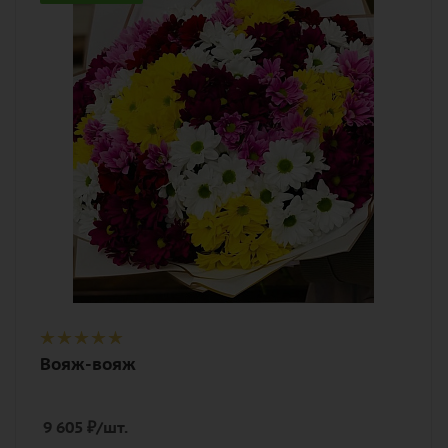
Цвет
разноцветный
Описание
хризантема кустовая, лента,
дизайнерская упаковка
Вояж-вояж
9 605
₽
/шт.