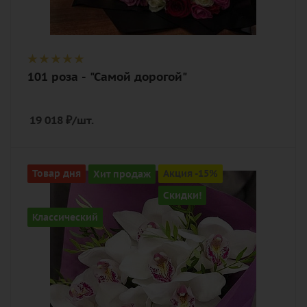
101 роза - "Самой дорогой"
19 018
₽
/шт.
Количество
Товар дня
Хит продаж
Акция -15%
7
Скидки!
Цвет
Классический
белый, нежный, розовый
Описание
орхидея, пистация, лента,
дизайнерская упаковка