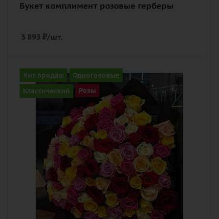
Букет комплимент розовые герберы
3 893
₽
/шт.
Количество
Хит продаж
Одноголовые
101
Классический
Розы
Цвет
разноцветный
Описание
роза, лента, дизайнерская упаковка