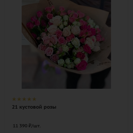
Цвет
кремовый, нежный, разноцветный,
розовый
Описание
роза кустовая, лента, дизайнерская
упаковка
21 кустовой розы
11 390
₽
/шт.