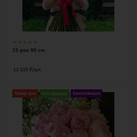
25 роз 90 см
12 325
₽
/шт.
Количество
Товар дня
Хит продаж
Композиции
11
Цвет
нежный, розовый
Описание
пион, оазис, лента, шляпная коробка