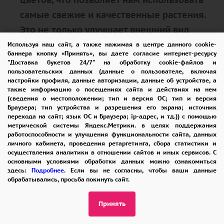
самые свежие и качественные растения.
Это не только улучшает внешний вид
букета, но и продлевает его жизнь,
Используя наш сайт, а также нажимая в центре данного cookie-
баннера кнопку «Принять», вы даете согласие интернет-ресурсу
позволяя радовать вас и ваших близких
"Доставка букетов 24/7" на обработку cookie-файлов и
пользовательских данных (данные о пользователе, включая
как можно дольше.
настройки профиля, данные авторизации, данные об устройстве, а
также информацию о посещениях сайта и действиях на нем
(сведения о местоположении; тип и версия ОС; тип и версия
Консультации и советы
Браузера; тип устройства и разрешения его экрана; источник
перехода на сайт; язык ОС и Браузера; ip-адрес, и тд.)) с помощью
метрической системы Яндекс.Метрики. в целях поддержания
работоспособности и улучшения функциональности сайта, данных
Наши флористы всегда готовы
личного кабинета, проведения ретаргетинга, сбора статистики и
предложить вам консультации и помочь
осуществления аналитики в отношении сайтов и иных сервисов. С
основными условиями обработки данных можно ознакомиться
выбрать идеальный букет, который будет
здесь:
Подробнее
. Если вы не согласны, чтобы ваши данные
обрабатывались, просьба покинуть сайт.
гармонировать с особенностями
праздника и личными предпочтениями
Принять
получателя. Мы поможем вам учесть все