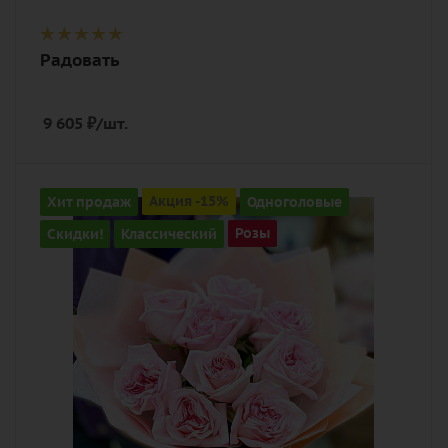
Радовать
9 605
₽
/шт.
Количество
Хит продаж
Акция -15%
Одноголовые
9
Скидки!
Классический
Розы
Цвет
розовый
Описание
роза, лента, дизайнерская упаковка