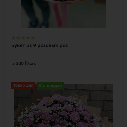
Букет из 9 розовых роз
5 200
₽
/шт.
Цвет
Товар дня
Хит продаж
белый, розовый
Описание
гипсофилы, хризантема кустовая,
лента, дизайнерская упаковка