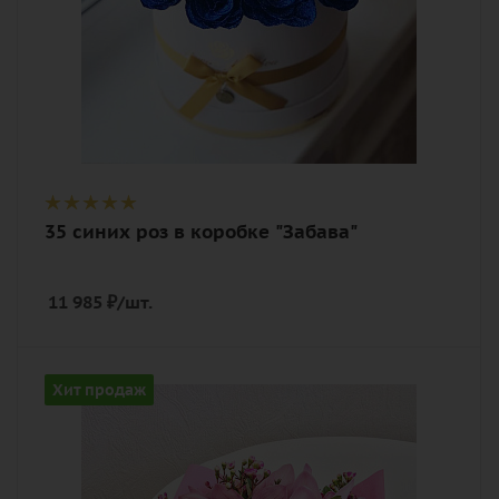
35 синих роз в коробке "Забава"
11 985
₽
/шт.
Цвет
Хит продаж
розовый
Описание
озотамнус, орхидея, зелень, лента,