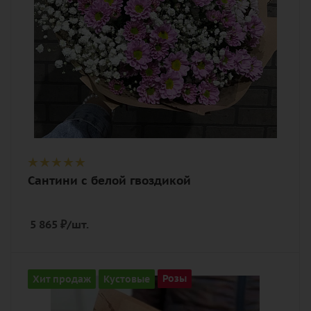
Сантини с белой гвоздикой
5 865
₽
/шт.
Количество
Хит продаж
Кустовые
Розы
21