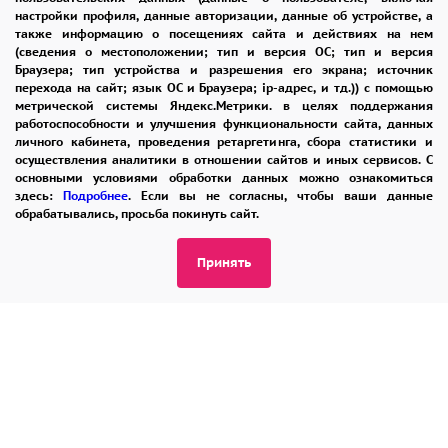
настройки профиля, данные авторизации, данные об устройстве, а
также информацию о посещениях сайта и действиях на нем
(сведения о местоположении; тип и версия ОС; тип и версия
8 965 242-37-47
Браузера; тип устройства и разрешения его экрана; источник
перехода на сайт; язык ОС и Браузера; ip-адрес, и тд.)) с помощью
ЗАКАЗАТЬ ЗВОНОК
метрической системы Яндекс.Метрики. в целях поддержания
работоспособности и улучшения функциональности сайта, данных
личного кабинета, проведения ретаргетинга, сбора статистики и
admin@buket24delivery.ru
осуществления аналитики в отношении сайтов и иных сервисов. С
основными условиями обработки данных можно ознакомиться
Московское ш. 5А,
здесь:
Подробнее
. Если вы не согласны, чтобы ваши данные
ТЦ «Барс»
обрабатывались, просьба покинуть сайт.
Принять
ПОЛИТИКА КОНФИДЕНЦИАЛЬНОСТИ
2026 © "Доставка цветов в Рязани"
Публичная оферта
Открыть ИП поможет ООО «Банк Точка»