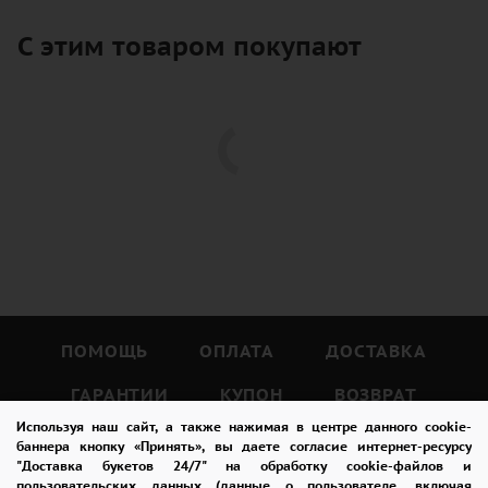
С этим товаром покупают
ПОМОЩЬ
ОПЛАТА
ДОСТАВКА
ГАРАНТИИ
КУПОН
ВОЗВРАТ
Используя наш сайт, а также нажимая в центре данного cookie-
ОТЗЫВЫ
РЕКОМЕНДАЦИИ
баннера кнопку «Принять», вы даете согласие интернет-ресурсу
"Доставка букетов 24/7" на обработку cookie-файлов и
КОНТАКТЫ
пользовательских данных (данные о пользователе, включая